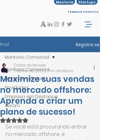
Mentoria
Startups
TRABALHE CONOSCO
Post
Registre-se
Mentoria Comercial
Cleber de Moraes
Mentoria Comercial
7 de fev. de 2023
2 min de leitura
Maximize suas vendas
Dicas Comerciais
no mercado offshore:
Novidades
Empresa em Destaque
Aprenda a criar um
Abram
plano de sucesso!
Avaliado com NaN de 5 estrelas.
Se você está procurando entrar 
no mercado offshore, é 