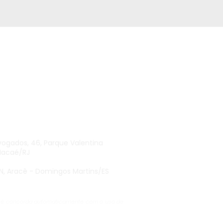
5201
oupublicidade.com.br
vogados, 46,
Parque Valentina
Macaé/RJ
, SN, Aracê - Domingos Martins/ES
 você concorda automaticamente com o uso de