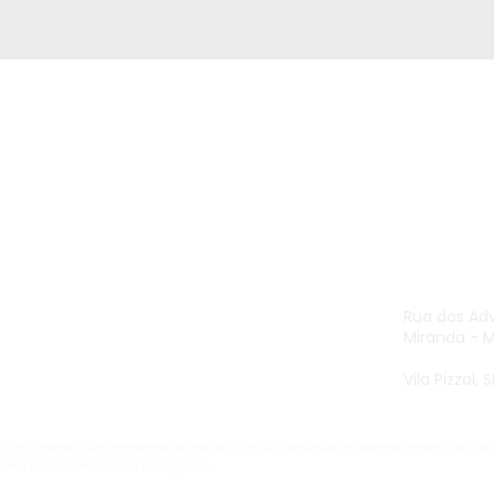
e e Sustentável | Macaé
22 99935-
.296.943/0001-807
acaé
cleber@
s
Rua dos Ad
Miranda - 
Vila Pizzol
 site e medir o desempenho do nosso site. Ao continuar a navegar neste site,
var os cookies no seu navegador.