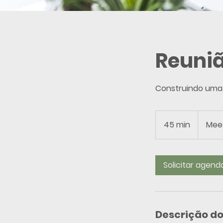
Reuniã
Construindo uma 
45 min
4
Meet
5
m
i
Solicitar agen
n
Descrição do