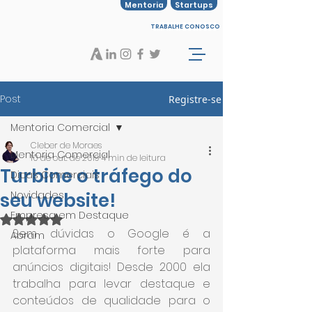
Mentoria
Startups
TRABALHE CONOSCO
Post
Registre-se
Mentoria Comercial
Cleber de Moraes
Mentoria Comercial
10 de out. de 2019
4 min de leitura
Turbine o tráfego do
Dicas Comerciais
seu website!
Novidades
Empresa em Destaque
Avaliado com NaN de 5 estrelas.
Sem dúvidas o Google é a 
Abram
plataforma mais forte para 
anúncios digitais! Desde 2000 ela 
trabalha para levar destaque e 
conteúdos de qualidade para o 