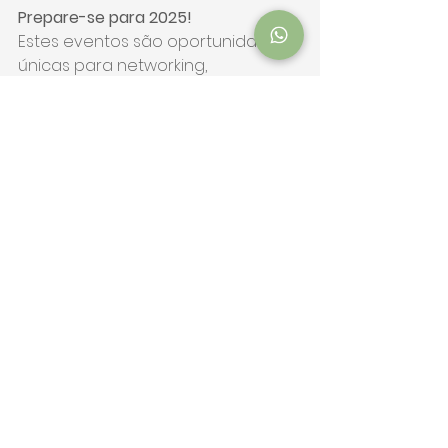
Prepare-se para 2025!
Estes eventos são oportunidades 
únicas para networking, 
aprendizado e crescimento nos 
setores de óleo, gás, energia e 
sustentabilidade. Não perca a 
chance de expandir suas 
conexões e impulsionar seus 
negócios.
#SOUmarketing
#AbramLink
#Eventos2025
#OleoEGas
#Sustentabilidade
#Networking
Novidades
Ver tudo