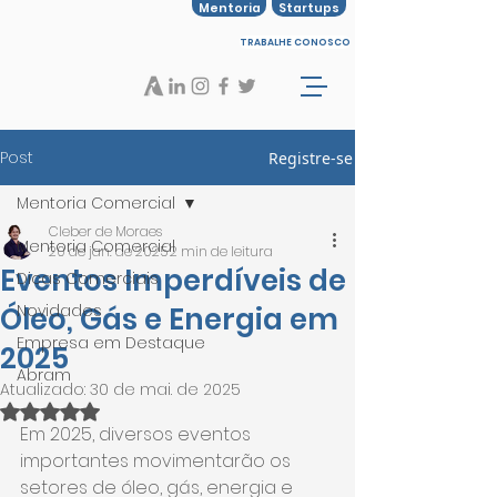
Mentoria
Startups
TRABALHE CONOSCO
Post
Registre-se
Mentoria Comercial
Cleber de Moraes
Mentoria Comercial
20 de jan. de 2025
2 min de leitura
Eventos Imperdíveis de
Dicas Comerciais
Óleo, Gás e Energia em
Novidades
Empresa em Destaque
2025
Abram
Atualizado:
30 de mai. de 2025
Avaliado com NaN de 5 estrelas.
Em 2025, diversos eventos 
importantes movimentarão os 
setores de óleo, gás, energia e 