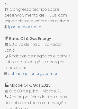
RJ
🏗️ Congresso técnico sobre 
desenvolvimento de FPSOs, com 
especialistas e empresas globais.
🌐 
fpsonetwork.com
🌾 Bahia Oil & Gas Energy
📅 28 a 30 de maio – Salvador, 
Bahia
🤝 Rodadas de negócios e painéis 
sobre petróleo, gás e energias 
renováveis.
🌐 
bahiaoilgasenergy.com.br
🏭 Macaé Oil & Gas 2025
📅 01 a 03 de julho – Macaé, RJ
🔧 A principal feira de óleo e gás 
do país, com foco em inovação 
tecnológica.