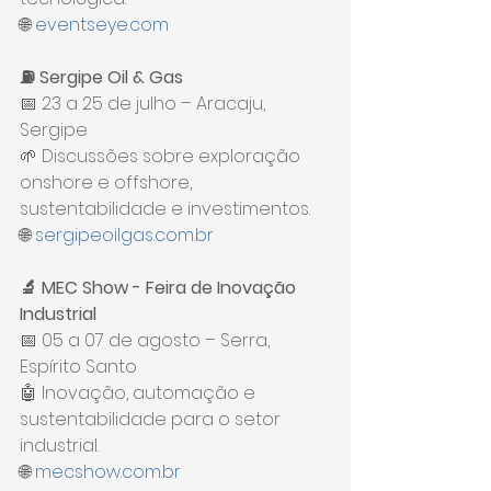
🌐 
eventseye.com
⛽ Sergipe Oil & Gas
📅 23 a 25 de julho – Aracaju, 
Sergipe
🌱 Discussões sobre exploração 
onshore e offshore, 
sustentabilidade e investimentos.
🌐 
sergipeoilgas.com.br
🔬 MEC Show - Feira de Inovação 
Industrial
📅 05 a 07 de agosto – Serra, 
Espírito Santo
🤖 Inovação, automação e 
sustentabilidade para o setor 
industrial.
🌐 
mecshow.com.br