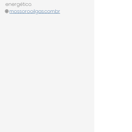
energético.
🌐 
mossorooilgas.com.br