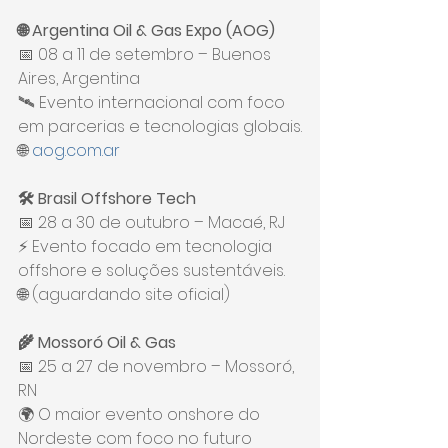
🌐 Argentina Oil & Gas Expo (AOG)
📅 08 a 11 de setembro – Buenos 
Aires, Argentina
🛰️ Evento internacional com foco 
em parcerias e tecnologias globais.
🌐 
aog.com.ar
🛠️ Brasil Offshore Tech
📅 28 a 30 de outubro – Macaé, RJ
⚡ Evento focado em tecnologia 
offshore e soluções sustentáveis.
🌐 (aguardando site oficial)
🌾 Mossoró Oil & Gas
📅 25 a 27 de novembro – Mossoró, 
RN
🌍 O maior evento onshore do 
Nordeste com foco no futuro 