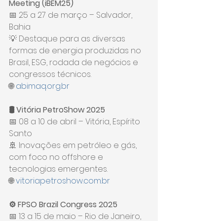
Meeting (iBEM25)
📅 25 a 27 de março – Salvador, 
Bahia
💡 Destaque para as diversas 
formas de energia produzidas no 
Brasil, ESG, rodada de negócios e 
congressos técnicos.
🌐 
abimaq.org.br
🛢️ Vitória PetroShow 2025
📅 08 a 10 de abril – Vitória, Espírito 
Santo
🚢 Inovações em petróleo e gás, 
com foco no offshore e 
tecnologias emergentes.
🌐 
vitoriapetroshow.com.br
⚙️ FPSO Brazil Congress 2025
📅 13 a 15 de maio – Rio de Janeiro, 