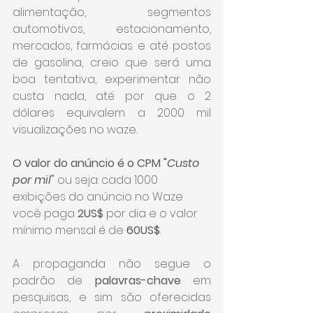
alimentação, segmentos 
automotivos, estacionamento, 
mercados, farmácias e até postos 
de gasolina, creio que será uma 
boa tentativa, experimentar não 
custa nada, até por que o 2 
dólares equivalem a 2000 mil 
visualizações no waze.
O valor do anúncio é o CPM "
Custo 
por mil"
 ou seja: cada 1000 
exibições do anúncio no Waze 
você paga 
2US$
 por dia e o valor 
mínimo mensal é de 
60US$
.
A propaganda não segue o 
padrão de 
palavras-chave
 em 
pesquisas, e sim são oferecidas 