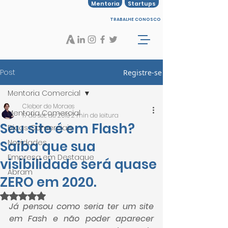
Mentoria
Startups
TRABALHE CONOSCO
Post
Registre-se
Mentoria Comercial
Cleber de Moraes
Mentoria Comercial
17 de set. de 2019
2 min de leitura
Seu site é em Flash?
Dicas Comerciais
Saiba que sua
Novidades
Empresa em Destaque
visibilidade será quase
Abram
ZERO em 2020.
Avaliado com NaN de 5 estrelas.
Já pensou como seria ter um site 
em Fash e não poder aparecer 