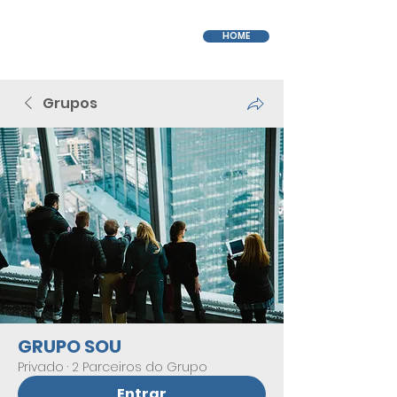
HOME
Grupos
GRUPO SOU
Privado
·
2 Parceiros do Grupo
Entrar