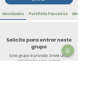
Novidades
Portifólio Parceiros
Mídia Comercial
Solicite para entrar neste
grupo
Este grupo é privado. Envie uma
solicitação para entrar.
Entrar
Informações
Este grupo é destinado à nossa equipe