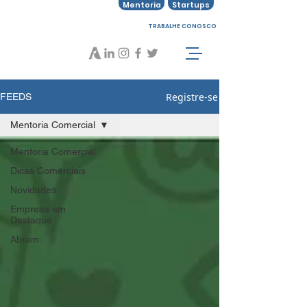
Mentoria
Startups
TRABALHE CONOSCO
Registre-se
FEEDS
Mentoria Comercial
Mentoria Comercial
Dicas Comerciais
Novidades
Empresa em
Destaque
Abram